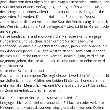
gezeichnet von den Folgen des sich ewig hinziehenden Konflikts, den
Historiker später den Dreißigjährigen Krieg taufen werden. Das Ziel
des Krieges mit seinen vielen Nebenschauplätzen ist längst unklar
geworden: Schweden, Dänen, Holländer, Franzosen, Deutsche
ziehen in zersplitterten Armeen eine Spur der Vernichtung hinter sich
her. Wer nicht durch die Pest dahingerafft wird, stirbt im Gefecht oder
am Galgen.
Ganze Landstriche sind entvölkert, die Menschen kämpfen gegen
Hungersnöte und Seuchen. Jeder kämpft für sich allein ums
Überleben. So auch die Geschwister Krainer, Jakob und Johanna, die
im Winter des Jahres 1646 gen Westen ziehen. Dort, hofft Johanna,
die sich als Bursche unter dem Namen Harald ausgibt, wird es ein
Regiment geben, das sie als Soldat in Lohn und Brot nehmen wird.
Den Bruder will
sie in einer Schreibstube unterbringen.
Doch vor dem unsicheren Ziel liegt ein beschwerlicher Weg, der nicht
nur äußerlich an den Kräften der beiden Kinder zerrt und sie immer
mehr von aller Menschlichkeit und Moral isoliert. So weit, bis selbst
ihr Zusammenhalt zu brechen scheint…
Lukas Kummer erzählt eine historisch versierte Anti-
Kriegsgeschichte, die keine erbauenden Schlachten oder verklärte
Heldenromantik zulässt, sondern einzig und allein von den Opfern